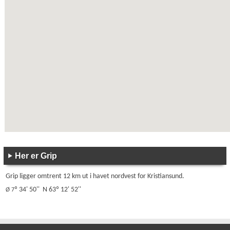
Her er Grip
Grip ligger omtrent 12 km ut i havet nordvest for Kristiansund.
º 34' 50''
N 63º 12' 52''
Ø 7